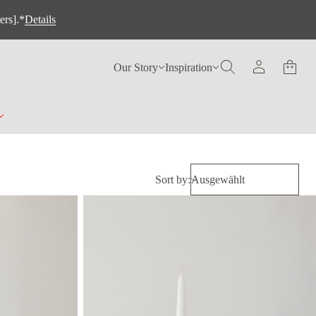
ers].*
Details
Our Story
Inspiration
Sort by: