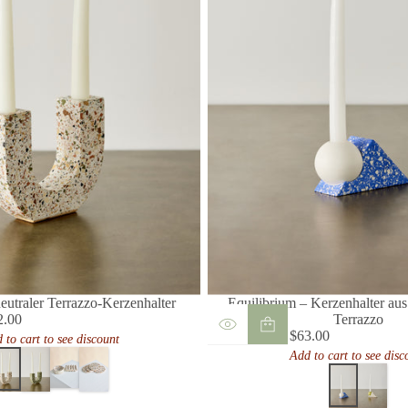
eutraler Terrazzo-Kerzenhalter
Equilibrium – Kerzenhalter au
2.00
Terrazzo
ulärer
$63.00
 to cart to see discount
is
Regulärer
Add to cart to see disc
Preis