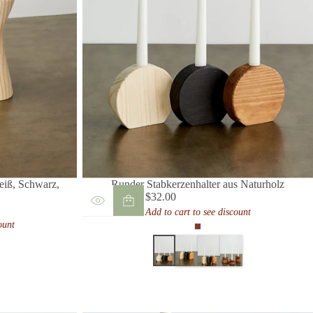
eiß, Schwarz,
Runder Stabkerzenhalter aus Naturholz
$32.00
Regulärer
Add to cart to see discount
Preis
ount
Cognac