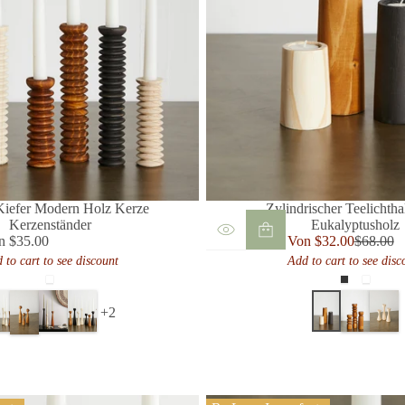
 Kiefer Modern Holz Kerze
Zylindrischer Teelichtha
Kerzenständer
Eukalyptusholz
Verkaufspreis
n $35.00
Von $32.00
$68.00
ulärer
Reguläre
 to cart to see discount
Add to cart to see disc
is
Preis
Natürlich
Espresso
Natürl
Neutral
Licht
+2