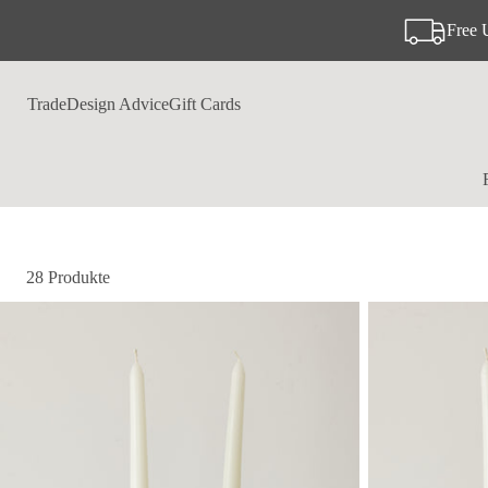
Free 
Trade
Design Advice
Gift Cards
28 Produkte