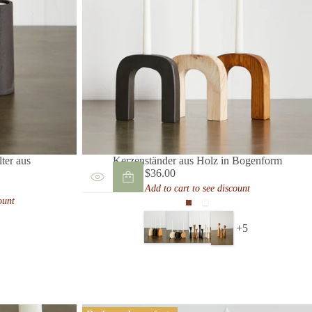
lter aus
Kerzenständer aus Holz in Bogenform
$36.00
Regulärer
Add to cart to see discount
r
Preis
ount
Cognac
Natürliches
iches
Licht
+5