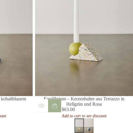
s kobaltblauem
Equilibrium – Kerzenhalter aus Terrazzo in
Hellgrün und Rosa
$63.00
Regulärer
ount
Add to cart to see discount
Preis