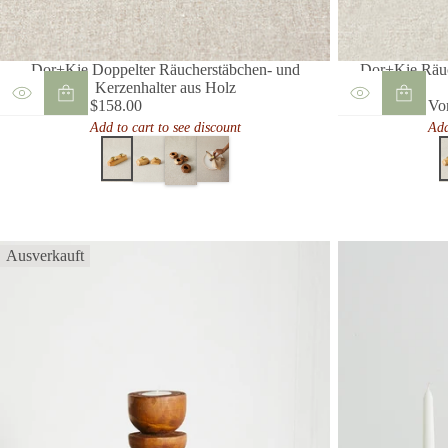
Dor+Kie Doppelter Räucherstäbchen- und
Dor+Kie Räuc
Kerzenhalter aus Holz
$158.00
Vo
Regulärer
Reg
Add to cart to see discount
Add
Preis
Pre
Ausverkauft