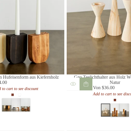
in Hufeisenform aus Kiefernholz
Geo Teelichthalter aus Holz W
4.00
Natur
ulärer
Von $36.00
 to cart to see discount
is
Regulärer
Add to cart to see disc
Preis
Cognac
Natürlich
Neutral
Cognac