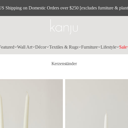
US Shipping on Domestic Orders over $250 [excludes furniture & plant
Featured
Wall Art
Décor
Textiles & Rugs
Furniture
Lifestyle
Sale
Kerzenständer