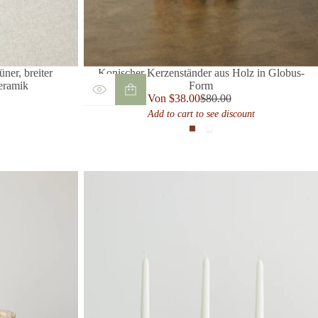
üner, breiter
Konischer Kerzenständer aus Holz in Globus-
eramik
Form
Verkaufspreis
Von $38.00
$80.00
r
Regulärer
Add to cart to see discount
Preis
Cognac
Wüste