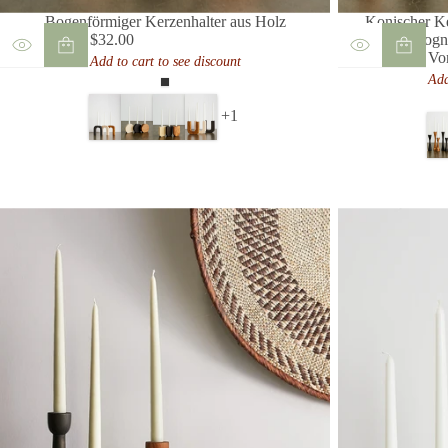
Bogenförmiger Kerzenhalter aus Holz
Konischer Ke
$32.00
Cogna
Regulärer
Vo
Add to cart to see discount
Preis
Reg
Add
Pre
Espresso
+1