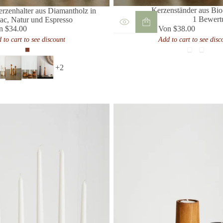
Kerzenständer aus Bi
rzenhalter aus Diamantholz in
1 Bewert
c, Natur und Espresso
n $34.00
Von $38.00
ulärer
Regulärer
 to cart to see discount
Add to cart to see disc
is
Preis
Cognac
Espresso
Natürl
Schwarz
Neutra
+2