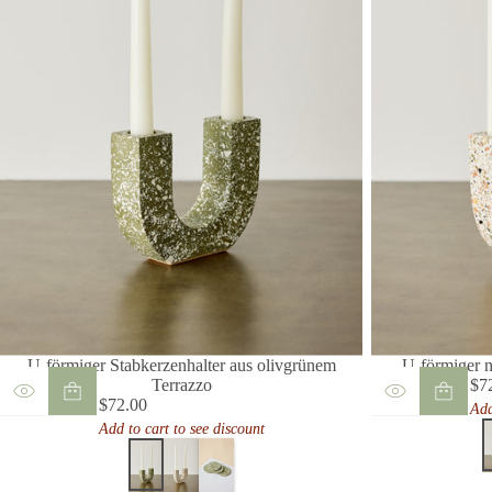
U-förmiger Stabkerzenhalter aus olivgrünem
U-förmiger n
Terrazzo
$7
Reg
$72.00
Add
Regulärer
Pre
Add to cart to see discount
Preis