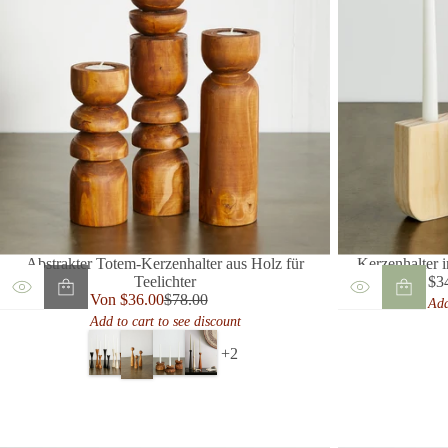
Abstrakter Totem-Kerzenhalter aus Holz für
Kerzenhalter 
Teelichter
$3
Reg
Verkaufspreis
Von $36.00
$78.00
Add
Regulärer
Pre
Add to cart to see discount
Preis
+2