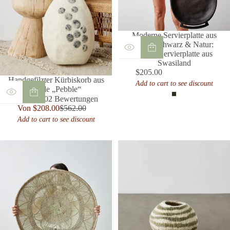
e
g
s
e
a
s
m
a
Moderne Servierplatte aus
t
m
Holz: Schwarz & Natur:
t
Runde Servierplatte aus
Swasiland
$205.00
Regulärer
Handgefilzter Kürbiskorb aus
Add to cart to see discount
Preis
Wolle „Pebble“
Natural
2
5.0 / 5.0
2 Bewertungen
B
Verkaufspreis
Von $208.00
$562.00
Regulärer
e
Add to cart to see discount
Preis
w
e
r
t
u
n
g
e
n
i
n
s