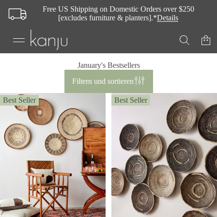
Free US Shipping on Domestic Orders over $250
[excludes furniture & planters].*
Details
January's Bestsellers
Filtern und sortieren
Best Seller
Best Seller