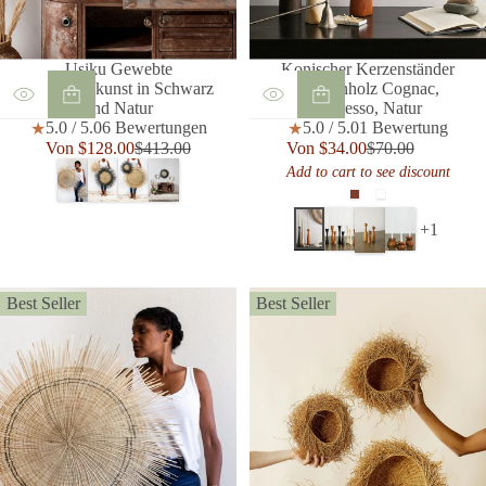
t
t
Usiku Gewebte
Konischer Kerzenständer
Wandkorbkunst in Schwarz
Kiefernholz Cognac,
und Natur
Espresso, Natur
6
1
5.0 / 5.0
6 Bewertungen
5.0 / 5.0
1 Bewertung
B
B
Verkaufspreis
Verkaufspreis
Von $128.00
$413.00
Von $34.00
$70.00
Regulärer
Regulärer
e
e
Add to cart to see discount
Preis
Preis
w
w
Cognac
Natürlich
e
e
Neutral
r
r
+1
t
t
u
u
n
n
g
g
Best Seller
Best Seller
e
e
n
n
i
i
n
n
s
s
g
g
e
e
s
s
a
a