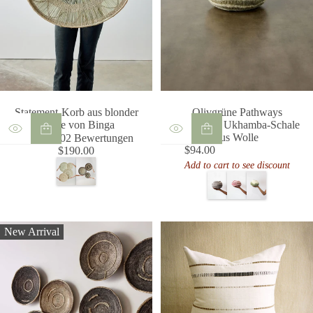
g
e
s
a
m
t
Olivgrüne Pathways
Statement-Korb aus blonder
dekorative Ukhamba-Schale
Spitze von Binga
2
aus Wolle
5.0 / 5.0
2 Bewertungen
B
$94.00
$190.00
Regulärer
Regulärer
e
Add to cart to see discount
Preis
Preis
w
e
r
t
u
New Arrival
n
g
e
n
i
n